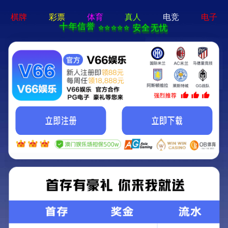
体育app官网入口-免费下载
网站首页
新闻动态
公司新闻
行业新闻
科普知识
产品中心
玩具及材料VOC检测环境舱
医疗器械VOC检测环境舱
家具建材VOC检测环境舱
整车及内饰件VOC检测环境舱
燃油蒸发排放测试环境舱
电子电器VOC检测环境舱