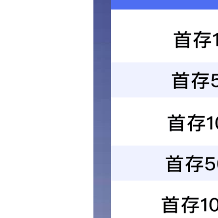
新能源电池标准
汽车行业标准
家具行业标准
建材行业标准
电器行业标准
空气净化产品行业标准
关于福轩
联系我们