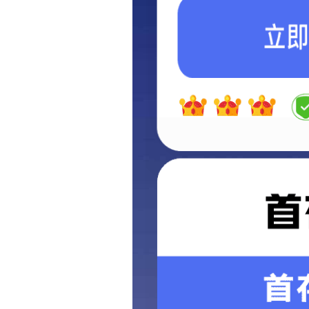
其他VOC检测环境舱
在线VOC检测仪
成功案例
航空行业
新能源电池行业
家具建材行业
汽车行业
电子电器行业
空气净化行业
解决方案
新能源电池环境测试
汽车VOC排放检测
家具VOC释放量检测
建材VOC释放量检测
空气净化产品测试
其他产品VOC检测
标准社区
我方参编标准