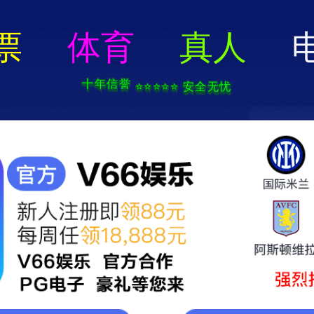
体育app官网入口-免费下载