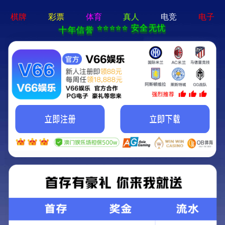
体育app官网入口-免费下载
网站首页
新闻动态
公司新闻
行业新闻
科普知识
产品中心
玩具及材料VOC检测环境舱
医疗器械VOC检测环境舱
家具建材VOC检测环境舱
整车及内饰件VOC检测环境舱
燃油蒸发排放测试环境舱
电子电器VOC检测环境舱