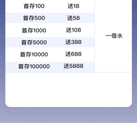
其他VOC检测环境舱
在线VOC检测仪
成功案例
航空行业
新能源电池行业
家具建材行业
汽车行业
电子电器行业
空气净化行业
解决方案
新能源电池环境测试
汽车VOC排放检测
家具VOC释放量检测
建材VOC释放量检测
空气净化产品测试
其他产品VOC检测
标准社区
我方参编标准