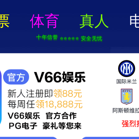
体育app官网入口-免费下载