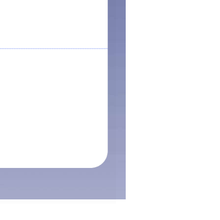
密度高、循环寿命长、自放电率小、无记忆效应和绿色环保等优点，在
用锂离子电池》
测试
要求
，
针对单体电池
、
电池模块需要进行如下项目测