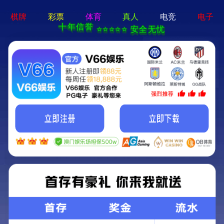
体育app官网入口-免费下载
网站首页
新闻动态
公司新闻
行业新闻
科普知识
产品中心
氢燃料电池汽车环境试验舱
家具建材VOC检测环境舱
整车及内饰件VOC检测环境舱
医疗器械VOC检测环境舱
电子电器VOC检测环境舱
空气净化产品测试舱