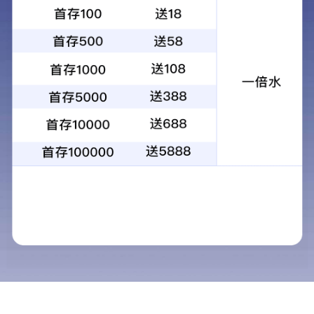
空气净化产品测试舱
氢燃料电池汽车环境试验舱
其他VOC检测环境舱
成功案例
航空行业
新能源电池行业
家具建材行业
汽车行业
电子电器行业
空气净化行业
解决方案
玩具VOC检测解决方案
医疗器械VOC检测解决方案
家具VOC释放量检测
建材VOC释放量检测
汽车VOC排放检测
空气净化产品测试
新能源电池环境测试