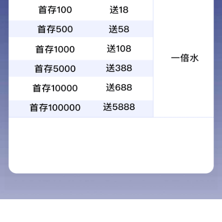
空气净化产品测试舱
氢燃料电池汽车环境试验舱
其他VOC检测环境舱
成功案例
航空行业
新能源电池行业
家具建材行业
汽车行业
电子电器行业
空气净化行业
解决方案
玩具VOC检测解决方案
医疗器械VOC检测解决方案
家具VOC释放量检测
建材VOC释放量检测
汽车VOC排放检测
空气净化产品测试
新能源电池环境测试