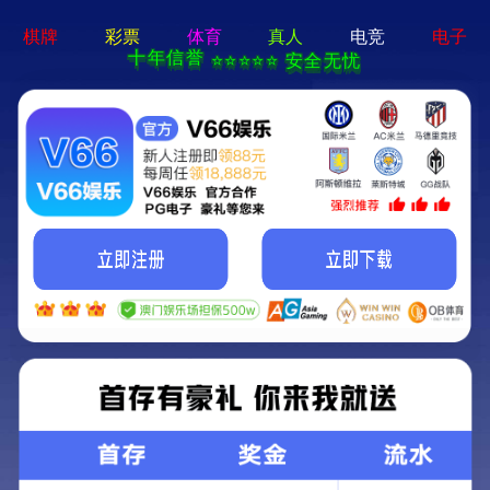
体育app官网入口-免费下载
网站首页
新闻动态
公司新闻
行业新闻
科普知识
产品中心
玩具及材料VOC检测环境舱
医疗器械VOC检测环境舱
家具建材VOC检测环境舱
整车及内饰件VOC检测环境舱
燃油蒸发排放测试环境舱
电子电器VOC检测环境舱