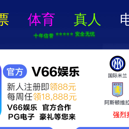
体育app官网入口-免费下载