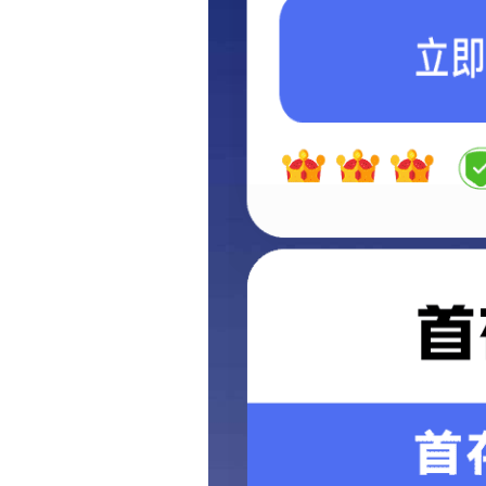
空气净化产品测试舱
氢燃料电池汽车环境试验舱
其他VOC检测环境舱
成功案例
航空行业
玩具行业
医疗器械行业
新能源电池行业
家具建材行业
汽车行业
电子电器行业
空气净化行业
解决方案
玩具VOC检测解决方案
医疗器械VOC检测解决方案
家具VOC释放量检测
建材VOC释放量检测
汽车VOC排放检测