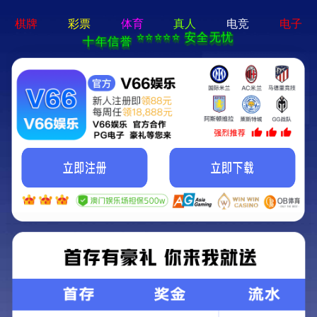
体育app官网入口-免费下载
网站首页
新闻动态
公司新闻
行业新闻
科普知识
产品中心
玩具及材料VOC检测环境舱
医疗器械VOC检测环境舱
家具建材VOC检测环境舱
整车及内饰件VOC检测环境舱
燃油蒸发排放测试环境舱
电子电器VOC检测环境舱