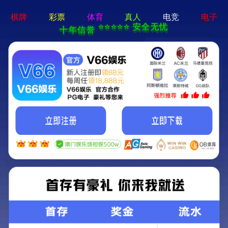
体育app官网入口-免费下载
网站首页
新闻动态
公司新闻
行业新闻
科普知识
产品中心
氢燃料电池汽车环境试验舱
家具建材VOC检测环境舱
整车及内饰件VOC检测环境舱
医疗器械VOC检测环境舱
电子电器VOC检测环境舱
空气净化产品测试舱