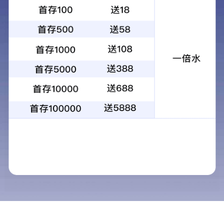
其他VOC检测环境舱
在线VOC检测仪
成功案例
航空行业
新能源电池行业
家具建材行业
汽车行业
电子电器行业
空气净化行业
解决方案
新能源电池环境测试
汽车VOC排放检测
家具VOC释放量检测
建材VOC释放量检测
空气净化产品测试
其他产品VOC检测
标准社区
我方参编标准