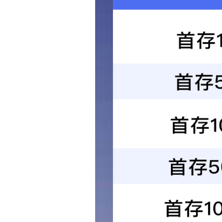
空气净化产品测试
新能源电池环境测试
其他产品VOC检测
标准社区
我方参编标准
新能源电池标准
汽车行业标准
家具行业标准
建材行业标准
电器行业标准
空气净化产品行业标准
关于福轩
联系我们