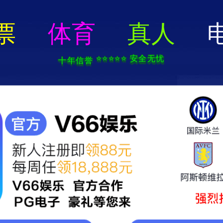
体育app官网入口-免费下载