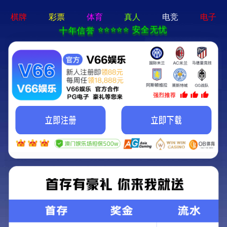
体育app官网入口-免费下载
网站首页
新闻动态
公司新闻
行业新闻
科普知识
产品中心
玩具及材料VOC检测环境舱
医疗器械VOC检测环境舱
家具建材VOC检测环境舱
整车及内饰件VOC检测环境舱
燃油蒸发排放测试环境舱
电子电器VOC检测环境舱