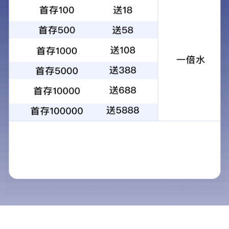
空气净化产品测试舱
氢燃料电池汽车环境试验舱
其他VOC检测环境舱
成功案例
航空行业
新能源电池行业
家具建材行业
汽车行业
电子电器行业
空气净化行业
解决方案
玩具VOC检测解决方案
医疗器械VOC检测解决方案
家具VOC释放量检测
建材VOC释放量检测
汽车VOC排放检测
空气净化产品测试
新能源电池环境测试