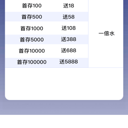
其他VOC检测环境舱
在线VOC检测仪
成功案例
航空行业
新能源电池行业
家具建材行业
汽车行业
电子电器行业
空气净化行业
解决方案
新能源电池环境测试
汽车VOC排放检测
家具VOC释放量检测
建材VOC释放量检测
空气净化产品测试
其他产品VOC检测
标准社区
我方参编标准