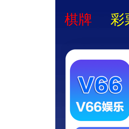
网站首页
新闻动态
公司新闻
行业新闻
科普知识
产品中心
玩具及材料VOC检测环境舱
医疗器械VOC检测环境舱
家具建材VOC检测环境舱
整车及内饰件VOC检测环境舱
燃油蒸发排放测试环境舱
电子电器VOC检测环境舱