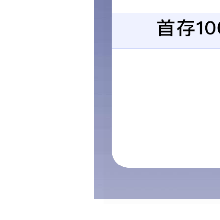
网站首页
新闻动态
公司新闻
公司新闻
26
2022-07
上海福轩环保中标华为一立方打印机挥发性有机
上海福轩环保中标华为一立方打印机挥发性有机物测试环
26
2022-07