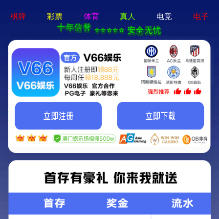
体育app官网入口-免费下载
网站首页
新闻动态
公司新闻
行业新闻
科普知识
产品中心
氢燃料电池汽车环境试验舱
家具建材VOC检测环境舱
整车及内饰件VOC检测环境舱
医疗器械VOC检测环境舱
电子电器VOC检测环境舱
空气净化产品测试舱