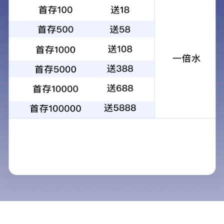
其他VOC检测环境舱
在线VOC检测仪
成功案例
航空行业
新能源电池行业
家具建材行业
汽车行业
电子电器行业
空气净化行业
解决方案
新能源电池环境测试
汽车VOC排放检测
家具VOC释放量检测
建材VOC释放量检测
空气净化产品测试
其他产品VOC检测
标准社区
我方参编标准