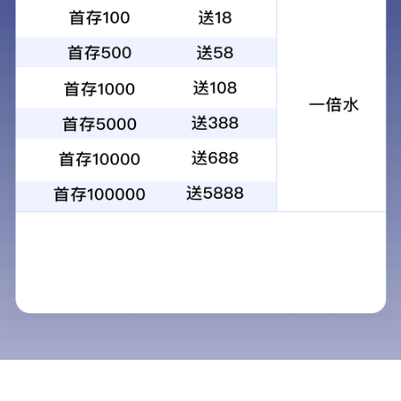
其他VOC检测环境舱
在线VOC检测仪
成功案例
航空行业
新能源电池行业
家具建材行业
汽车行业
电子电器行业
空气净化行业
解决方案
新能源电池环境测试
汽车VOC排放检测
家具VOC释放量检测
建材VOC释放量检测
空气净化产品测试
其他产品VOC检测
标准社区
我方参编标准