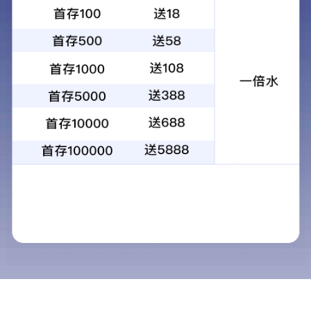
其他VOC检测环境舱
在线VOC检测仪
成功案例
航空行业
新能源电池行业
家具建材行业
汽车行业
电子电器行业
空气净化行业
解决方案
新能源电池环境测试
汽车VOC排放检测
家具VOC释放量检测
建材VOC释放量检测
空气净化产品测试
其他产品VOC检测
标准社区
我方参编标准