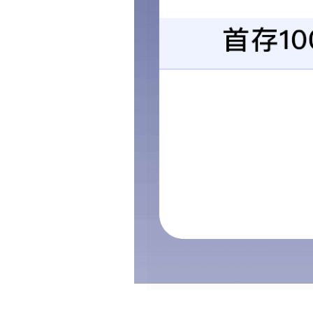
网站首页
新闻动态
行业新闻
聚焦车用塑料 完全控制VOC
作者：FUXUAN 发布时间：2021-10-04 浏览量：
269
慧聪塑料网讯：新车气味每每让车主头疼，新车到手，大部分
国政府也正推行严格的强制性国家标准。
在3月21日到24日在上海召开的美国塑料工程师协会全球汽
由于VOC和气味有多种不同的检测方法，标准也各不相同。美国密歇根
己的标准，这些OEM的标准之间也略有差别。
日本旭化成塑料北美公司的LauraShereda说，标准不同
多位演讲嘉宾谈到，在美国和德国，相关标准由OEM厂家具体制