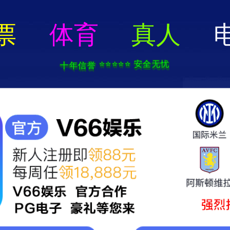
体育app官网入口-免费下载