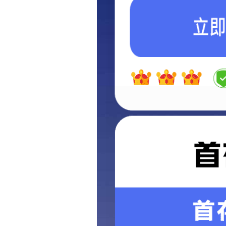
其他VOC检测环境舱
在线VOC检测仪
成功案例
航空行业
新能源电池行业
家具建材行业
汽车行业
电子电器行业
空气净化行业
解决方案
新能源电池环境测试
汽车VOC排放检测
家具VOC释放量检测
建材VOC释放量检测
空气净化产品测试
其他产品VOC检测
标准社区
我方参编标准