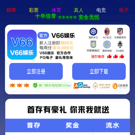
体育app官网入口-免费下载
网站首页
新闻动态
公司新闻
行业新闻
科普知识
产品中心
氢燃料电池汽车环境试验舱
家具建材VOC检测环境舱
整车及内饰件VOC检测环境舱
医疗器械VOC检测环境舱
电子电器VOC检测环境舱
空气净化产品测试舱