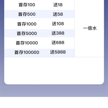
其他VOC检测环境舱
在线VOC检测仪
成功案例
航空行业
新能源电池行业
家具建材行业
汽车行业
电子电器行业
空气净化行业
解决方案
新能源电池环境测试
汽车VOC排放检测
家具VOC释放量检测
建材VOC释放量检测
空气净化产品测试
其他产品VOC检测
标准社区
我方参编标准