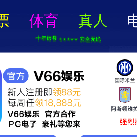
体育app官网入口-免费下载