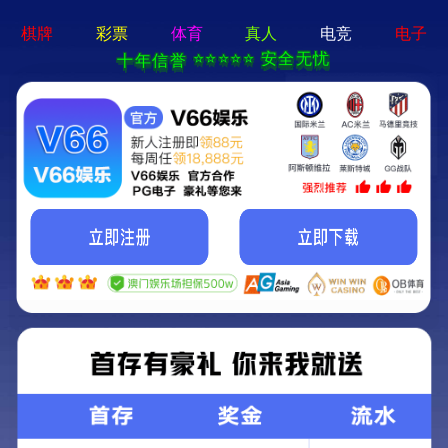
体育app官网入口-免费下载
网站首页
新闻动态
公司新闻
行业新闻
科普知识
产品中心
氢燃料电池汽车环境试验舱
家具建材VOC检测环境舱
整车及内饰件VOC检测环境舱
医疗器械VOC检测环境舱
电子电器VOC检测环境舱
空气净化产品测试舱