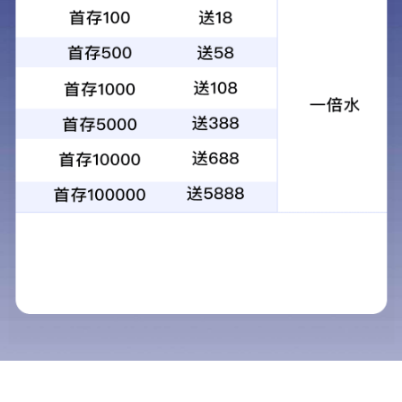
其他VOC检测环境舱
在线VOC检测仪
成功案例
航空行业
新能源电池行业
家具建材行业
汽车行业
电子电器行业
空气净化行业
解决方案
新能源电池环境测试
汽车VOC排放检测
家具VOC释放量检测
建材VOC释放量检测
空气净化产品测试
其他产品VOC检测
标准社区
我方参编标准